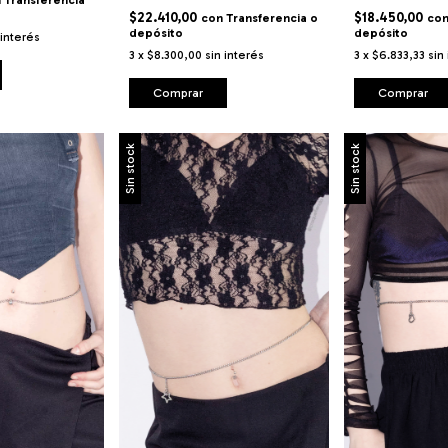
n
Transferencia
$22.410,00
$18.450,00
con
Transferencia o
co
depósito
depósito
 interés
3
x
$8.300,00
sin interés
3
x
$6.833,33
sin
Comprar
Comprar
Sin stock
Sin stock