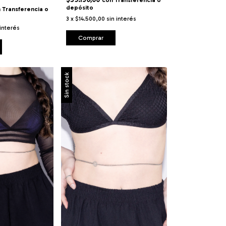
con
Transferencia o
depósito
n
Transferencia o
3
x
$14.500,00
sin interés
 interés
Comprar
Sin stock