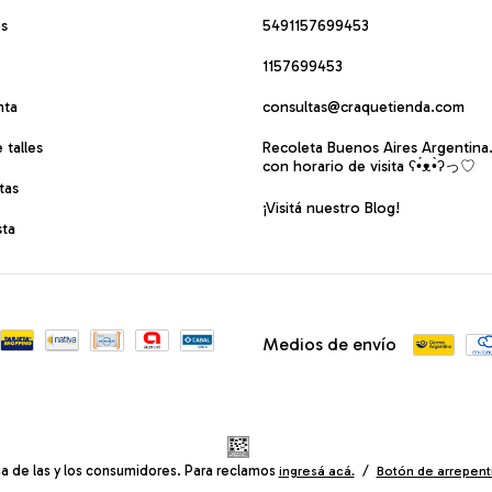
os
5491157699453
1157699453
nta
consultas@craquetienda.com
 talles
Recoleta Buenos Aires Argentina
con horario de visita ʕ•́ᴥ•̀ʔっ♡
tas
¡Visitá nuestro Blog!
sta
Medios de envío
a de las y los consumidores. Para reclamos
/
ingresá acá.
Botón de arrepent