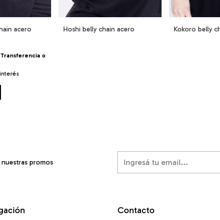
chain acero
Hoshi belly chain acero
Kokoro belly c
Transferencia o
 interés
í nuestras promos
gación
Contacto