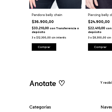
Pandora belly chain
Piercing belly 
$36.900,00
$24.900,00
$33.210,00
$22.410,00
con
Transferencia o
con
depósito
depósito
3
x
$12.300,00
sin interés
3
x
$8.300,00
sin
Comprar
Comprar
Anotate ♡
Y recib
Categorías
Nave