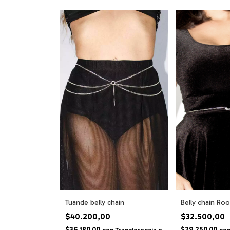
Tuande belly chain
Belly chain Roo
$40.200,00
$32.500,00
$36.180,00
$29.250,00