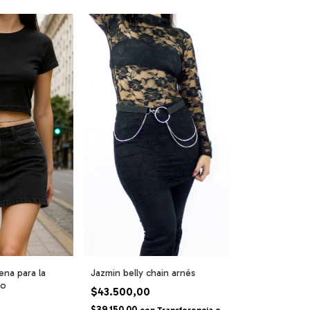
ena para la
Jazmin belly chain arnés
ro
$43.500,00
$39.150,00