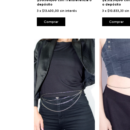
con
Transferencia o
co
depósito
o depósito
3
x
$13.400,00
sin interés
3
x
$10.833,33
sin
Comprar
Comprar