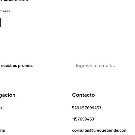
Transferencia o
interés
í nuestras promos
gación
Contacto
os
5491157699453
1157699453
nta
consultas@craquetienda.com