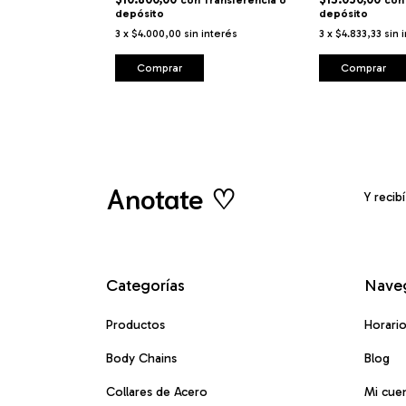
con
Transferencia o
con
depósito
depósito
3
x
$4.000,00
sin interés
3
x
$4.833,33
sin 
Comprar
Comprar
Anotate ♡
Y recib
Categorías
Nave
Productos
Horari
Body Chains
Blog
Collares de Acero
Mi cue