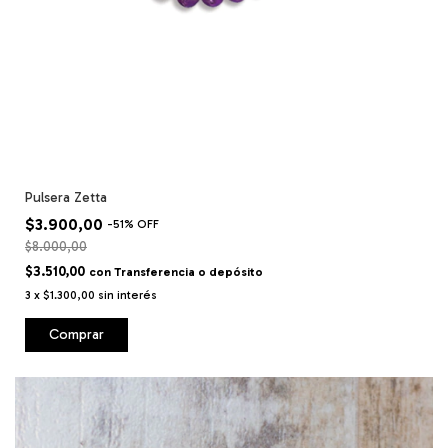
Pulsera Zetta
$3.900,00
-
51
%
OFF
$8.000,00
$3.510,00
con
Transferencia o depósito
3
x
$1.300,00
sin interés
Comprar