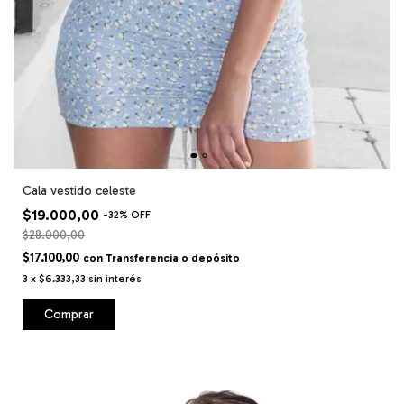
Cala vestido celeste
$19.000,00
-
32
%
OFF
$28.000,00
$17.100,00
con
Transferencia o depósito
3
x
$6.333,33
sin interés
Comprar