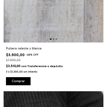
Pulsera celeste y blanca
$3.900,00
-
48
%
OFF
$7.500,00
$3.510,00
con
Transferencia o depósito
3
x
$1.300,00
sin interés
Comprar