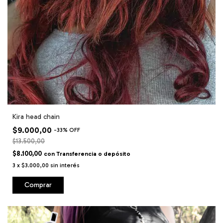
Kira head chain
$9.000,00
-
33
%
OFF
$13.500,00
$8.100,00
con
Transferencia o depósito
3
x
$3.000,00
sin interés
Comprar