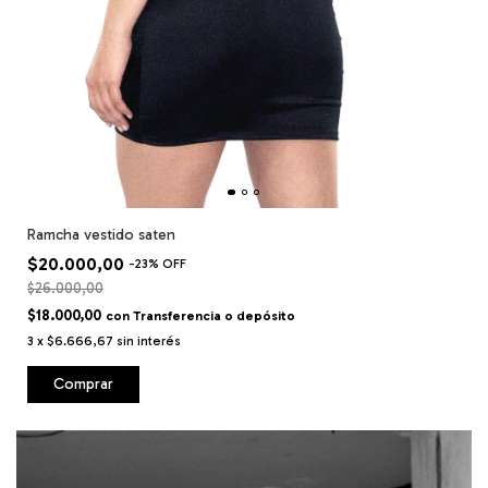
Ramcha vestido saten
$20.000,00
-
23
%
OFF
$26.000,00
$18.000,00
con
Transferencia o depósito
3
x
$6.666,67
sin interés
Comprar