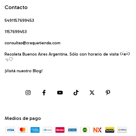
Contacto
5491157699453
1157699453
consultas@craquetienda.com
Recoleta Buenos Aires Argentina. Sólo con horario de visita ʕ•́ᴥ•̀ʔ
っ♡
¡Visitá nuestro Blog!
Medios de pago