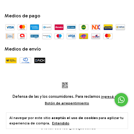
Medios de pago
Medios de envío
Defensa de las y los consumidores. Para reclamos
ingresá acá.
Botón de arrepentimiento
Al navegar por este sitio
aceptás el uso de cookies
para agilizar tu
© Craqué® Tienda Bodychains Ropa Accesorios • Av. Santa Fe 2740,
Buenos Aires, Argentina •
consultas@craquetienda.com
experiencia de compra.
Entendido
+5491157699453 @craquetienda