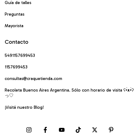
Guía de talles
Preguntas
Mayorista
Contacto
5491157699453
1157699453
consultas@craquetienda.com
Recoleta Buenos Aires Argentina. Sólo con horario de visita ʕ•́ᴥ•̀ʔ
っ♡
¡Visitá nuestro Blog!