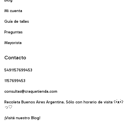
Blog
Mi cuenta
Guía de talles
Preguntas
Mayorista
Contacto
5491157699453
1157699453
consultas@craquetienda.com
Recoleta Buenos Aires Argentina. Sólo con horario de visita ʕ•́ᴥ•̀ʔ
っ♡
¡Visitá nuestro Blog!