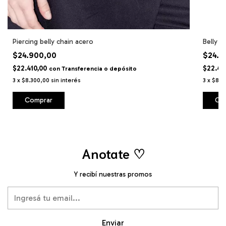
Piercing belly chain acero
Belly c
$24.900,00
$24.9
$22.410,00
$22.41
con
Transferencia o depósito
3
x
$8.300,00
sin interés
3
x
$8.3
Comprar
Co
Anotate ♡
Y recibí nuestras promos