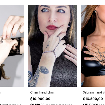
n
Chimi hand chain
Sabrina hand c
$10.900,00
$16.800,00
$9.810,00
$15.120,00