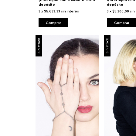
con
Transferencia o
con
depósito
depósito
3
x
$5.633,33
sin interés
3
x
$5.300,00
sin
Comprar
Comprar
Sin stock
Sin stock