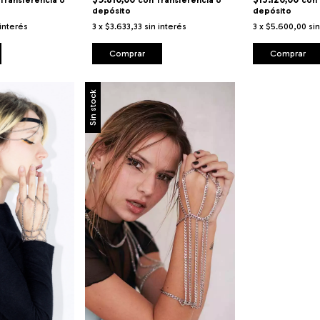
Transferencia o
con
Transferencia o
con
depósito
depósito
 interés
3
x
$3.633,33
sin interés
3
x
$5.600,00
si
Comprar
Comprar
Sin stock