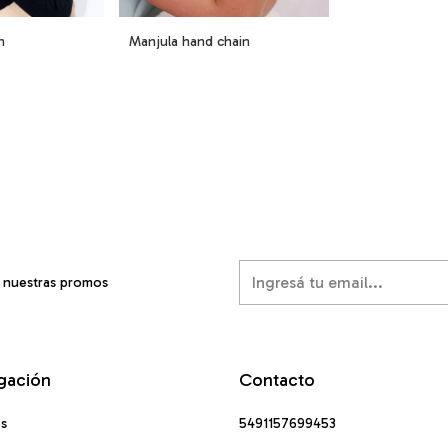
n
Manjula hand chain
í nuestras promos
gación
Contacto
os
5491157699453