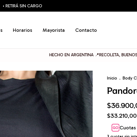
• RETIRÁ SIN CARGO
s
Horarios
Mayorista
Contacto
HECHO EN ARGENTINA 📍RECOLETA, BUENOS AIRES
Inicio
.
Body C
Pandor
$36.900,
$33.210,0
Cuotas 
3
cuotas sin in