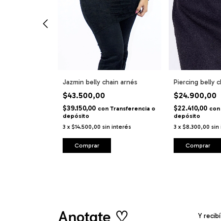
ura Supai belly
Jazmin belly chain arnés
Piercing belly 
$43.500,00
$24.900,00
$39.150,00
$22.410,00
con
Transferencia o
con
depósito
depósito
3
x
$14.500,00
sin interés
3
x
$8.300,00
sin
Comprar
Comprar
Anotate ♡
Y recib