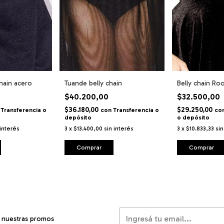
chain acero
Tuande belly chain
Belly chain Roo
$40.200,00
$32.500,00
$36.180,00
$29.250,00
Transferencia o
con
Transferencia o
co
depósito
o depósito
 interés
3
x
$13.400,00
sin interés
3
x
$10.833,33
sin
Comprar
Comprar
í nuestras promos