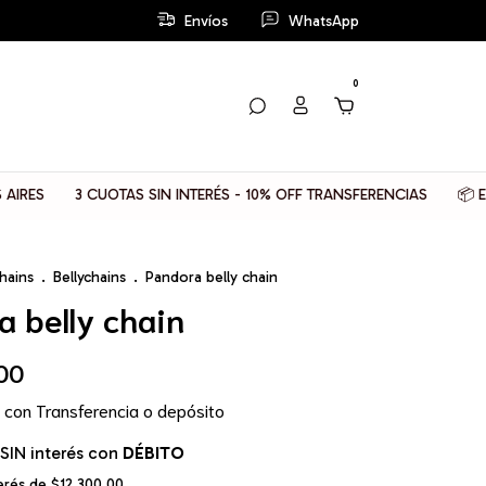
Envíos
WhatsApp
0
3 CUOTAS SIN INTERÉS - 10% OFF TRANSFERENCIAS
📦 ENVIOS G
hains
.
Bellychains
.
Pandora belly chain
a belly chain
00
0
con
Transferencia o depósito
SIN interés con
DÉBITO
terés de
$12.300,00