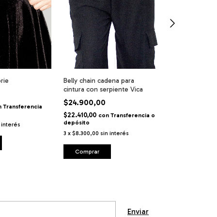
rie
Belly chain cadena para
Belly chain ca
cintura con serpiente Vica
cintura de ace
$24.900,00
$20.500,00
n
Transferencia
$22.410,00
$18.450,00
con
Transferencia o
co
depósito
depósito
 interés
3
x
$8.300,00
sin interés
3
x
$6.833,33
sin
Comprar
Comprar