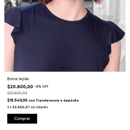
Boina tejida
$20.600,00
-
9
%
OFF
$22.600,00
$18.540,00
con
Transferencia o depósito
3
x
$6.866,67
sin interés