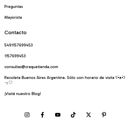
Preguntas
Mayorista
Contacto
5491157699453
1157699453
consultas@craquetienda.com
Recoleta Buenos Aires Argentina. Sólo con horario de visita ʕ•́ᴥ•̀ʔ
っ♡
¡Visitá nuestro Blog!