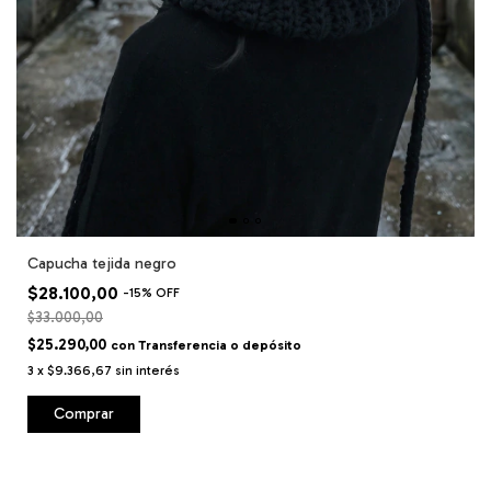
Capucha tejida negro
$28.100,00
-
15
%
OFF
$33.000,00
$25.290,00
con
Transferencia o depósito
3
x
$9.366,67
sin interés