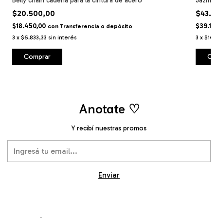
Belly chain cadena para la cintura de acero
Jazmin 
$20.500,00
$43.5
$18.450,00
$39.15
con
Transferencia o depósito
3
x
$6.833,33
sin interés
3
x
$14.
Comprar
Co
Anotate ♡
Y recibí nuestras promos