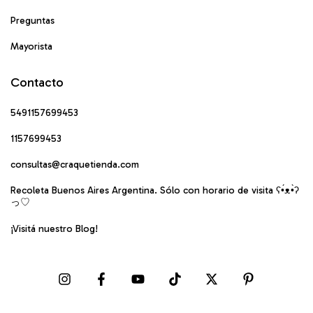
Preguntas
Mayorista
Contacto
5491157699453
1157699453
consultas@craquetienda.com
Recoleta Buenos Aires Argentina. Sólo con horario de visita ʕ•́ᴥ•̀ʔ
っ♡
¡Visitá nuestro Blog!