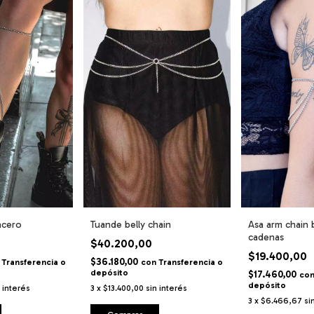
acero
Tuande belly chain
Asa arm chain 
cadenas
$40.200,00
$19.400,00
$36.180,00
Transferencia o
con
Transferencia o
depósito
$17.460,00
co
depósito
n interés
3
x
$13.400,00
sin interés
3
x
$6.466,67
si