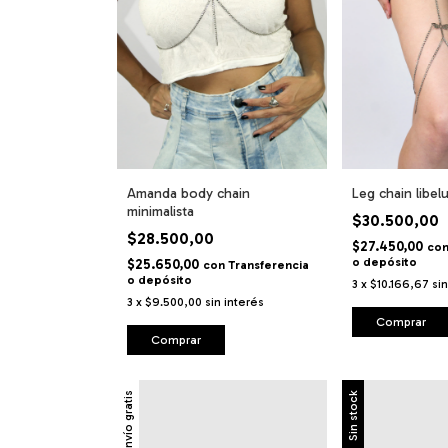
Amanda body chain
Leg chain libelu
minimalista
$30.500,00
$28.500,00
$27.450,00
co
o depósito
$25.650,00
con
Transferencia
o depósito
3
x
$10.166,67
si
3
x
$9.500,00
sin interés
Comprar
Comprar
Envío gratis
Sin stock