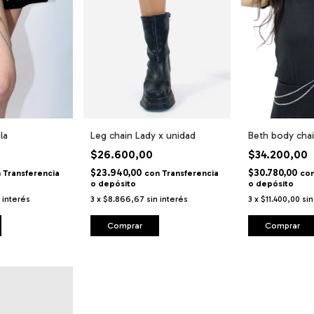
la
Leg chain Lady x unidad
Beth body cha
$26.600,00
$34.200,00
$23.940,00
$30.780,00
n
Transferencia
con
Transferencia
co
o depósito
o depósito
n interés
3
x
$8.866,67
sin interés
3
x
$11.400,00
sin
Comprar
Comprar