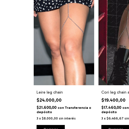
Leire leg chain
Cori leg chain 
$24.000,00
$19.400,00
$21.600,00
$17.460,00
con
Transferencia o
con
depósito
depósito
3
x
$8.000,00
sin interés
3
x
$6.466,67
si