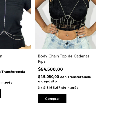
in
Body Chain Top de Cadenas
Pipa
$54.500,00
n
Transferencia
$49.050,00
con
Transferencia
o depósito
 interés
3
x
$18.166,67
sin interés
Comprar