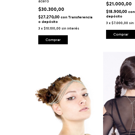
acero
$21.000,00
$30.300,00
$18.900,00
con
depósito
$27.270,00
con
Transferencia
o depósito
3
x
$7.000,00
sin
3
x
$10.100,00
sin interés
Comprar
Comprar