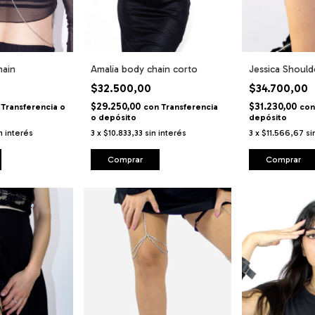
hain
Amalia body chain corto
Jessica Should
$32.500,00
$34.700,00
$29.250,00
$31.230,00
Transferencia o
con
Transferencia
con
o depósito
depósito
n interés
3
x
$10.833,33
sin interés
3
x
$11.566,67
si
Comprar
Comprar