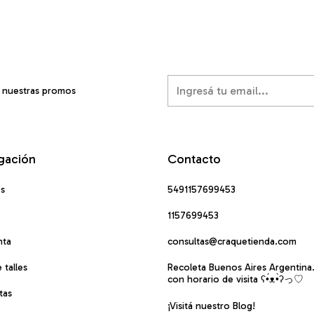
í nuestras promos
gación
Contacto
os
5491157699453
1157699453
nta
consultas@craquetienda.com
 talles
Recoleta Buenos Aires Argentina
con horario de visita ʕ•́ᴥ•̀ʔっ♡
tas
¡Visitá nuestro Blog!