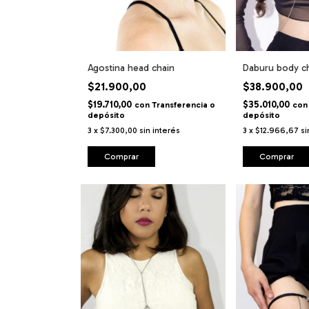
Agostina head chain
Daburu body c
$21.900,00
$38.900,00
$19.710,00
$35.010,00
con
Transferencia o
con
depósito
depósito
3
x
$7.300,00
sin interés
3
x
$12.966,67
si
Comprar
Comprar