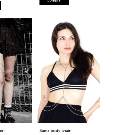
Comprar
ain
Sama body chain