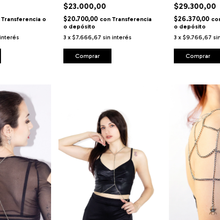
$23.000,00
$29.300,00
$20.700,00
$26.370,00
Transferencia o
con
Transferencia
co
o depósito
o depósito
 interés
3
x
$7.666,67
sin interés
3
x
$9.766,67
si
Comprar
Comprar