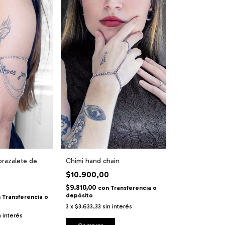
brazalete de
Chimi hand chain
$10.900,00
$9.810,00
con
Transferencia o
depósito
n
Transferencia o
3
x
$3.633,33
sin interés
n interés