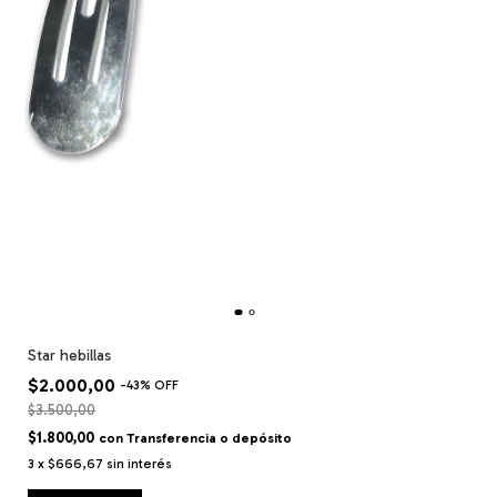
Star hebillas
$2.000,00
-
43
%
OFF
$3.500,00
$1.800,00
con
Transferencia o depósito
3
x
$666,67
sin interés