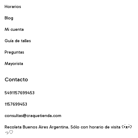
Horarios
Blog
Mi cuenta
Guía de talles
Preguntas
Mayorista
Contacto
5491157699453
1157699453
consultas@craquetienda.com
Recoleta Buenos Aires Argentina. Sólo con horario de visita ʕ•́ᴥ•̀ʔ
っ♡