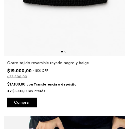
Gorro tejido reversible rayado negro y beige
$19.000,00
-
16
%
OFF
$22.600,00
$17.100,00
con
Transferencia o depósito
3
x
$6.333,33
sin interés