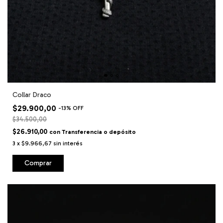
Collar Draco
$29.900,00
-
13
%
OFF
$34.500,00
$26.910,00
con
Transferencia o depósito
3
x
$9.966,67
sin interés
Comprar