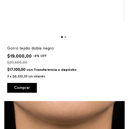
Gorro tejido doble negro
$19.000,00
-
8
%
OFF
$20.600,00
$17.100,00
con
Transferencia o depósito
3
x
$6.333,33
sin interés