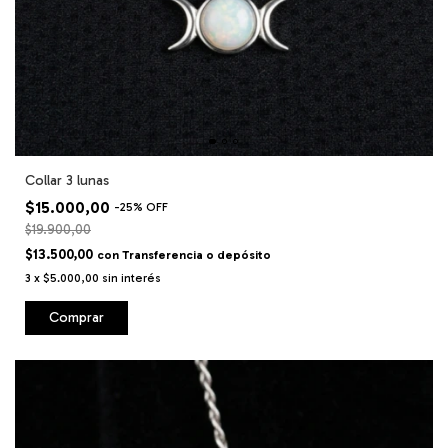
Collar 3 lunas
$15.000,00
-
25
%
OFF
$19.900,00
$13.500,00
con
Transferencia o depósito
3
x
$5.000,00
sin interés
Comprar