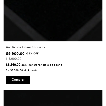
Aro Rosca Fatima Strass x2
$9.900,00
-
29
%
OFF
$13.900,00
$8.910,00
con
Transferencia o depósito
3
x
$3.300,00
sin interés
Comprar