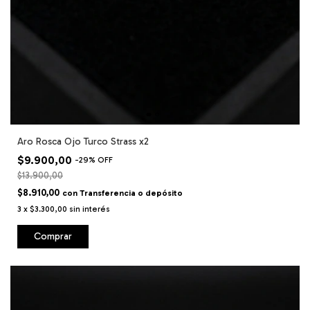
Aro Rosca Ojo Turco Strass x2
$9.900,00
-
29
%
OFF
$13.900,00
$8.910,00
con
Transferencia o depósito
3
x
$3.300,00
sin interés
Comprar