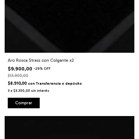
Aro Rosca Strass con Colgante x2
$9.900,00
-
29
%
OFF
$13.900,00
$8.910,00
con
Transferencia o depósito
3
x
$3.300,00
sin interés
Comprar