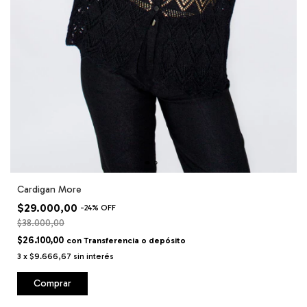
Cardigan More
$29.000,00
-
24
%
OFF
$38.000,00
$26.100,00
con
Transferencia o depósito
3
x
$9.666,67
sin interés