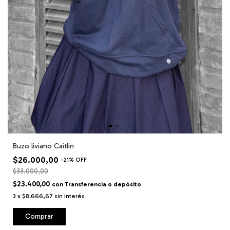
Buzo liviano Caitlin
$26.000,00
-
21
%
OFF
$33.000,00
$23.400,00
con
Transferencia o depósito
3
x
$8.666,67
sin interés
Comprar