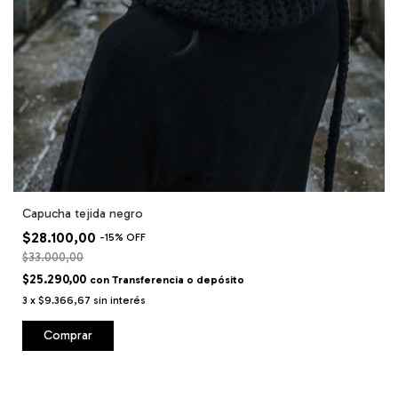
Capucha tejida negro
$28.100,00
-
15
%
OFF
$33.000,00
$25.290,00
con
Transferencia o depósito
3
x
$9.366,67
sin interés