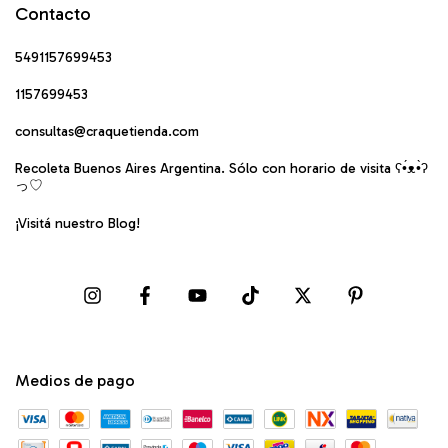
Contacto
5491157699453
1157699453
consultas@craquetienda.com
Recoleta Buenos Aires Argentina. Sólo con horario de visita ʕ•́ᴥ•̀ʔ
っ♡
¡Visitá nuestro Blog!
Medios de pago