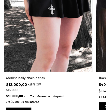
Merlina belly chain perlas
Tuande 
$12.000,00
$40.2
-
25
%
OFF
$16.000,00
$36.18
$10.800,00
con
Transferencia o depósito
3
x
$13.
3
x
$4.000,00
sin interés
Co