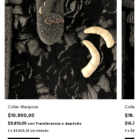
Collar Mariposa
Collar 
$10.900,00
$18.6
$9.810,00
$16.74
con
Transferencia o depósito
3
x
$3.633,33
sin interés
3
x
$6.2