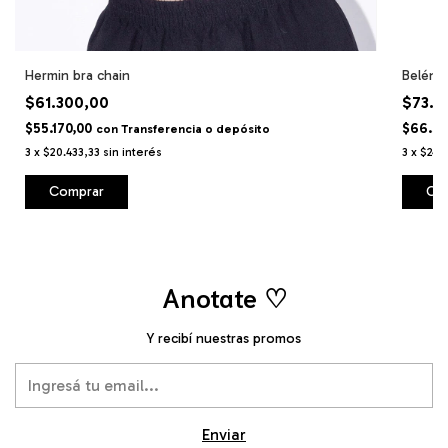
Hermin bra chain
Belén b
$61.300,00
$73.9
$55.170,00
$66.51
con
Transferencia o depósito
3
x
$20.433,33
sin interés
3
x
$24.
Comprar
Co
Anotate ♡
Y recibí nuestras promos