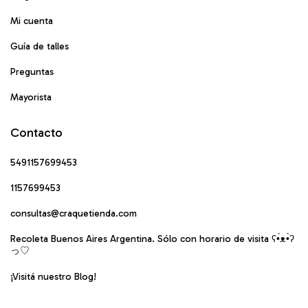
Mi cuenta
Guía de talles
Preguntas
Mayorista
Contacto
5491157699453
1157699453
consultas@craquetienda.com
Recoleta Buenos Aires Argentina. Sólo con horario de visita ʕ•́ᴥ•̀ʔ
っ♡
¡Visitá nuestro Blog!