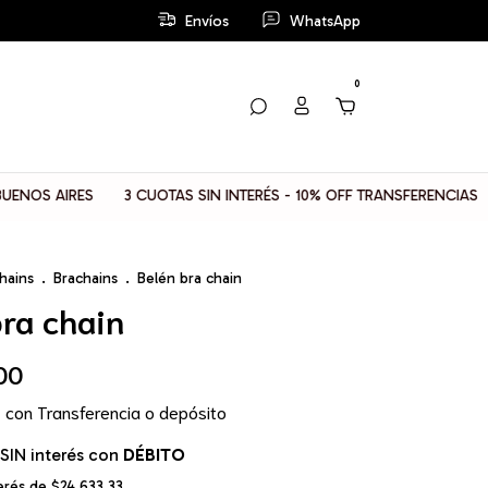
Envíos
WhatsApp
0
3 CUOTAS SIN INTERÉS - 10% OFF TRANSFERENCIAS
📦 ENVIOS
hains
.
Brachains
.
Belén bra chain
bra chain
00
0
con
Transferencia o depósito
SIN interés con
DÉBITO
terés de
$24.633,33