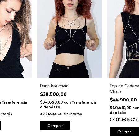
Dana bra chain
Top de Cadenas
Chain
$38.500,00
$44.900,00
$34.650,00
n
Transferencia
con
Transferencia
o depósito
$40.410,00
co
depósito
 interés
3
x
$12.833,33
sin interés
3
x
$14.966,67
s
Comprar
Comprar