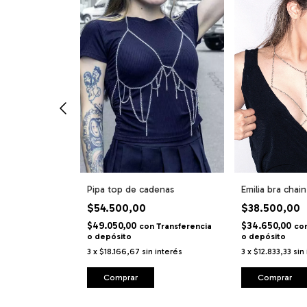
Pipa top de cadenas
Emilia bra chain
en Bra Chain
$54.500,00
$38.500,00
$49.050,00
$34.650,00
con
Transferencia
co
o depósito
o depósito
Transferencia
3
x
$18.166,67
sin interés
3
x
$12.833,33
sin
 interés
Comprar
Comprar