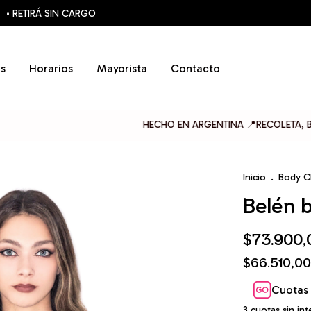
• RETIRÁ SIN CARGO
s
Horarios
Mayorista
Contacto
HECHO EN ARGENTINA 📍RECOLETA, BUENOS AIRES
Inicio
.
Body C
Belén 
$73.900,
$66.510,0
Cuotas 
3
cuotas sin in