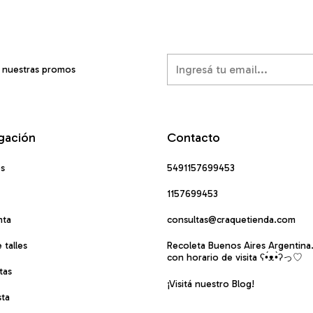
í nuestras promos
gación
Contacto
os
5491157699453
1157699453
nta
consultas@craquetienda.com
 talles
Recoleta Buenos Aires Argentina
con horario de visita ʕ•́ᴥ•̀ʔっ♡
tas
¡Visitá nuestro Blog!
sta