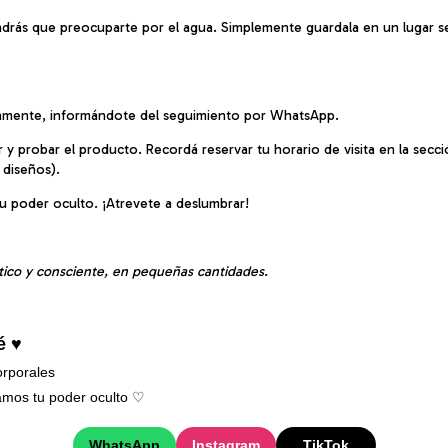
endrás que preocuparte por el agua. Simplemente guardala en un lugar 
amente, informándote del seguimiento por WhatsApp.
er y probar el producto. Recordá reservar tu horario de visita en la sec
 diseños).
tu poder oculto. ¡Atrevete a deslumbrar!
tico y consciente, en pequeñas cantidades.
é ♥
rporales
mos tu poder oculto ♡︎
WhatsApp
Instagram
TikTok