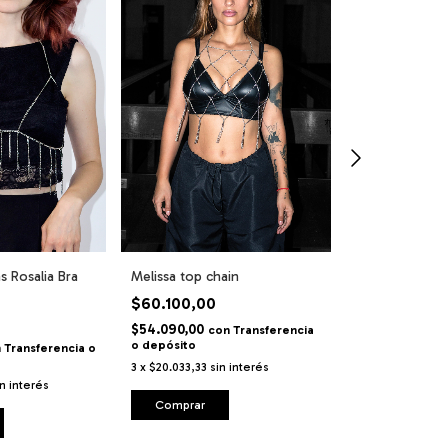
 Rosalia Bra
Melissa top chain
Top de Cadenas
Chain
$60.100,00
$42.300,00
$54.090,00
con
Transferencia
o depósito
$38.070,00
n
Transferencia o
co
o depósito
3
x
$20.033,33
sin interés
in interés
3
x
$14.100,00
si
Comprar
Comprar