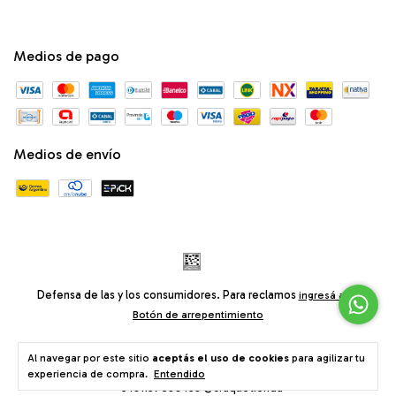
Medios de pago
Medios de envío
Defensa de las y los consumidores. Para reclamos
ingresá acá.
Botón de arrepentimiento
Al navegar por este sitio
aceptás el uso de cookies
para agilizar tu
© Craqué® Tienda Bodychains Ropa Accesorios • Av. Santa Fe 2740,
experiencia de compra.
Entendido
Buenos Aires, Argentina •
consultas@craquetienda.com
+5491157699453 @craquetienda