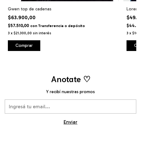
Gwen top de cadenas
Lorena 
$63.900,00
$49.9
$57.510,00
$44.91
con
Transferencia o depósito
3
x
$21.300,00
sin interés
3
x
$16.
Comprar
Co
Anotate ♡
Y recibí nuestras promos