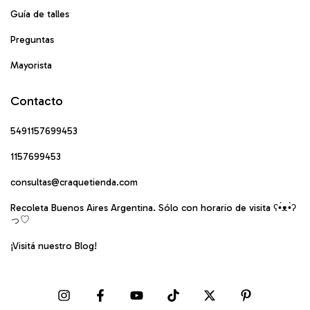
Guía de talles
Preguntas
Mayorista
Contacto
5491157699453
1157699453
consultas@craquetienda.com
Recoleta Buenos Aires Argentina. Sólo con horario de visita ʕ•́ᴥ•̀ʔ
っ♡
¡Visitá nuestro Blog!