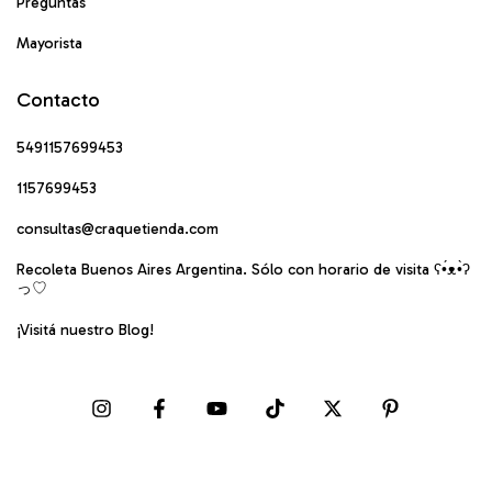
Preguntas
Mayorista
Contacto
5491157699453
1157699453
consultas@craquetienda.com
Recoleta Buenos Aires Argentina. Sólo con horario de visita ʕ•́ᴥ•̀ʔ
っ♡
¡Visitá nuestro Blog!