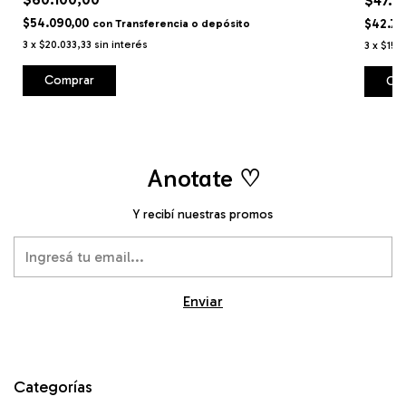
$47.5
$54.090,00
$42.75
con
Transferencia o depósito
3
x
$20.033,33
sin interés
3
x
$15.8
Comprar
Co
Anotate ♡
Y recibí nuestras promos
Categorías