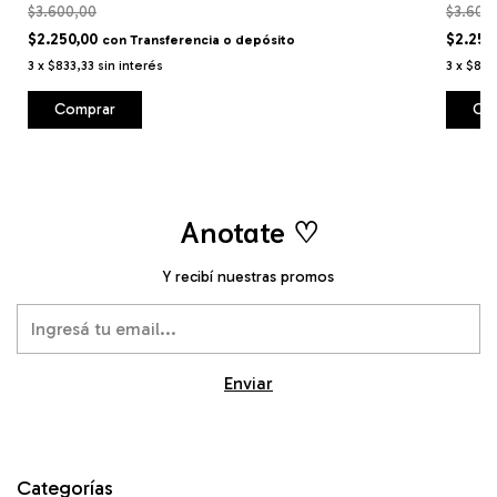
$3.600,00
$3.600
$2.250,00
$2.250
con
Transferencia o depósito
3
x
$833,33
sin interés
3
x
$833
Anotate ♡
Y recibí nuestras promos
Categorías