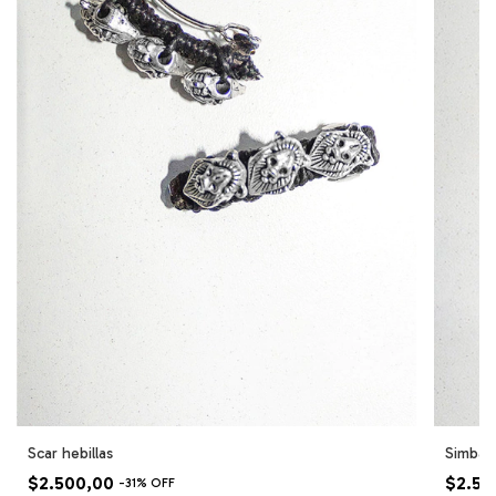
Scar hebillas
Simba h
$2.500,00
$2.50
-
31
%
OFF