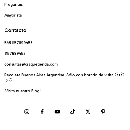
Preguntas
Mayorista
Contacto
5491157699453
1157699453
consultas@craquetienda.com
Recoleta Buenos Aires Argentina. Sólo con horario de visita ʕ•́ᴥ•̀ʔ
っ♡
¡Visitá nuestro Blog!