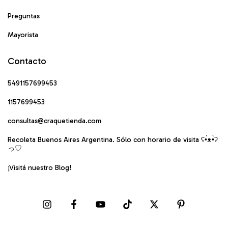
Preguntas
Mayorista
Contacto
5491157699453
1157699453
consultas@craquetienda.com
Recoleta Buenos Aires Argentina. Sólo con horario de visita ʕ•́ᴥ•̀ʔ
っ♡
¡Visitá nuestro Blog!