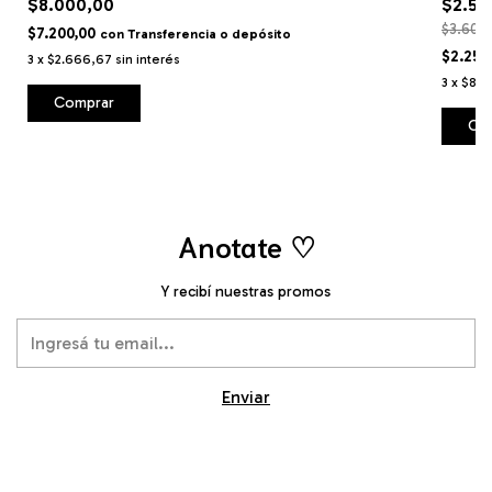
$8.000,00
$2.50
$3.600
$7.200,00
con
Transferencia o depósito
$2.250
3
x
$2.666,67
sin interés
3
x
$833
Anotate ♡
Y recibí nuestras promos