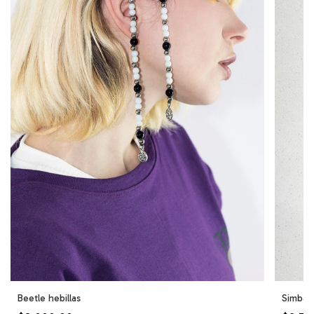
Beetle hebillas
Simba h