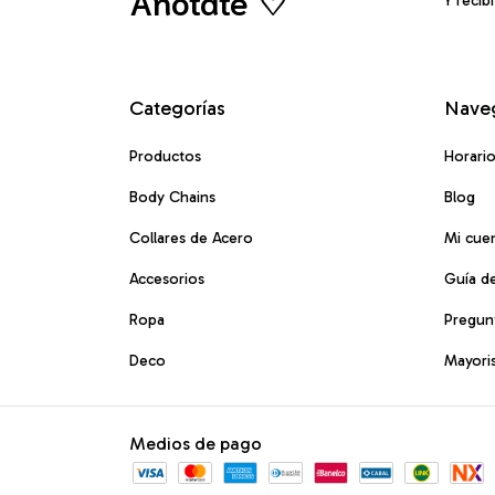
Anotate ♡
Y recib
Categorías
Nave
Productos
Horari
Body Chains
Blog
Collares de Acero
Mi cue
Accesorios
Guía de
Ropa
Pregun
Deco
Mayori
Medios de pago