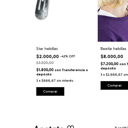
Star hebillas
Beetle hebillas
$2.000,00
$8.000,00
-
43
%
OFF
$3.500,00
$7.200,00
con
depósito
$1.800,00
con
Transferencia o
depósito
3
x
$2.666,67
si
3
x
$666,67
sin interés