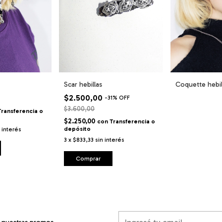
Scar hebillas
Coquette hebil
$2.500,00
-
31
%
OFF
$3.600,00
Transferencia o
$2.250,00
con
Transferencia o
depósito
n interés
3
x
$833,33
sin interés