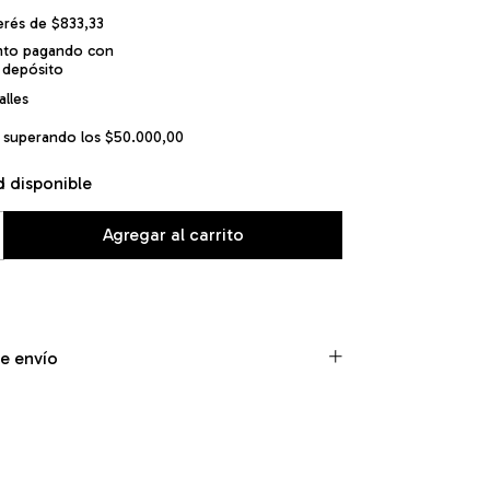
terés de
$833,33
nto
pagando con
 depósito
lles
superando los
$50.000,00
d disponible
e envío