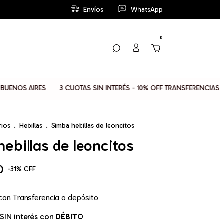
Envíos
WhatsApp
0
AIRES
3 CUOTAS SIN INTERÉS - 10% OFF TRANSFERENCIAS
📦 E
rios
.
Hebillas
.
Simba hebillas de leoncitos
ebillas de leoncitos
0
-
31
%
OFF
con
Transferencia o depósito
SIN interés con
DÉBITO