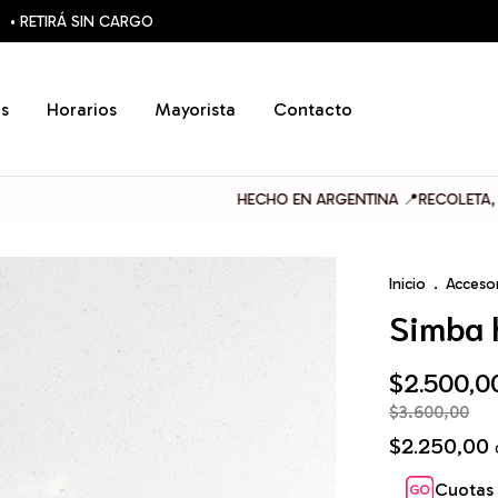
• RETIRÁ SIN CARGO
s
Horarios
Mayorista
Contacto
HECHO EN ARGENTINA 📍RECOLETA, BUENOS 
Inicio
.
Acceso
Simba h
$2.500,0
$3.600,00
$2.250,00
Cuotas 