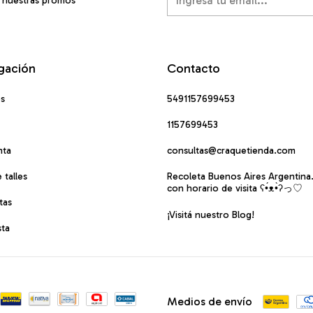
í nuestras promos
gación
Contacto
os
5491157699453
1157699453
nta
consultas@craquetienda.com
 talles
Recoleta Buenos Aires Argentina
con horario de visita ʕ•́ᴥ•̀ʔっ♡
tas
¡Visitá nuestro Blog!
sta
Medios de envío