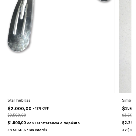
Star hebillas
Simba h
$2.000,00
$2.50
-
43
%
OFF
$3.500,00
$3.600
$1.800,00
$2.250
con
Transferencia o depósito
3
x
$666,67
sin interés
3
x
$833