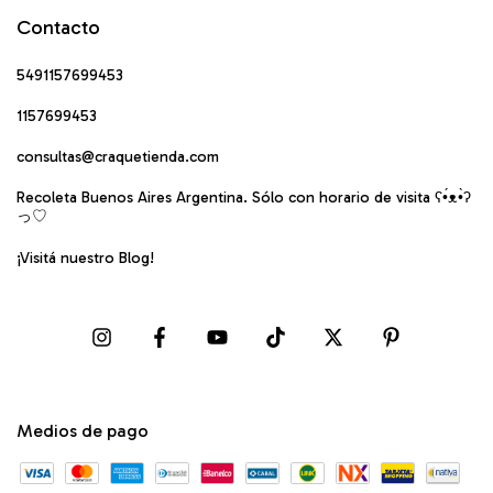
Contacto
5491157699453
1157699453
consultas@craquetienda.com
Recoleta Buenos Aires Argentina. Sólo con horario de visita ʕ•́ᴥ•̀ʔ
っ♡
¡Visitá nuestro Blog!
Medios de pago