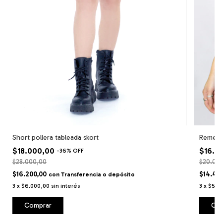
Short pollera tableada skort
Remera
$18.000,00
$16.0
-
36
%
OFF
$28.000,00
$20.00
$16.200,00
$14.40
con
Transferencia o depósito
3
x
$6.000,00
sin interés
3
x
$5.33
Comprar
Co