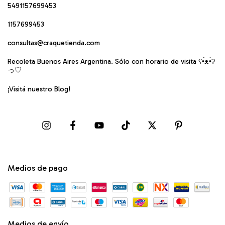
5491157699453
1157699453
consultas@craquetienda.com
Recoleta Buenos Aires Argentina. Sólo con horario de visita ʕ•́ᴥ•̀ʔ
っ♡
¡Visitá nuestro Blog!
Medios de pago
Medios de envío