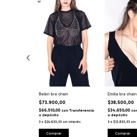
ain top de
Belén bra chain
Emilia bra chain
tillas
$73.900,00
$38.500,00
$66.510,00
$34.650,00
con
Transferencia
co
o depósito
o depósito
Transferencia
3
x
$24.633,33
sin interés
3
x
$12.833,33
sin
 interés
Comprar
Comprar