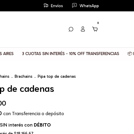
Envíos
WhatsApp
0
3 CUOTAS SIN INTERÉS - 10% OFF TRANSFERENCIAS
📦 ENVIOS 
hains
.
Brachains
.
Pipa top de cadenas
op de cadenas
00
00
con
Transferencia o depósito
SIN interés con
DÉBITO
terés de
$18.166,67