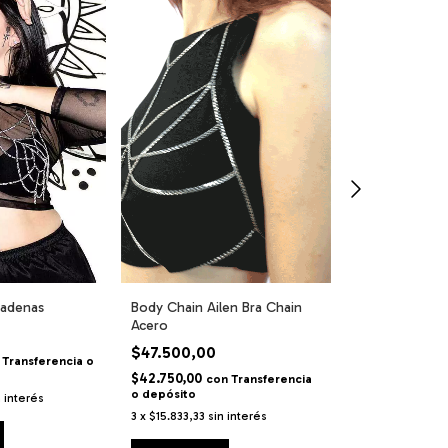
cadenas
Top de Cadena
Body Chain Ailen Bra Chain
Chain
Acero
$44.900,00
$47.500,00
Transferencia o
$40.410,00
$42.750,00
co
con
Transferencia
depósito
o depósito
n interés
3
x
$14.966,67
s
3
x
$15.833,33
sin interés