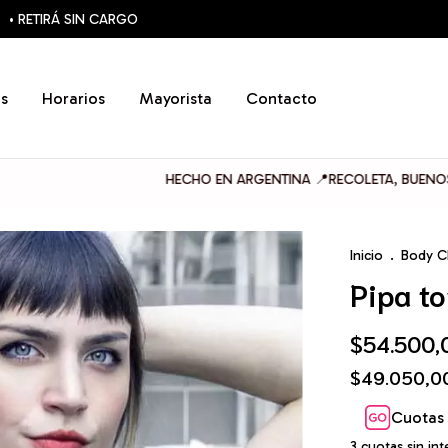
• RETIRÁ SIN CARGO
s
Horarios
Mayorista
Contacto
HECHO EN ARGENTINA 📍RECOLETA, BUENOS AIRES
Inicio
.
Body C
Pipa t
$54.500,
$49.050,
Cuotas 
3
cuotas sin in