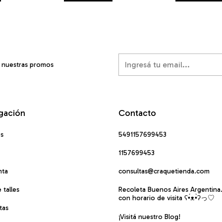
í nuestras promos
gación
Contacto
os
5491157699453
1157699453
nta
consultas@craquetienda.com
 talles
Recoleta Buenos Aires Argentina
con horario de visita ʕ•́ᴥ•̀ʔっ♡
tas
¡Visitá nuestro Blog!