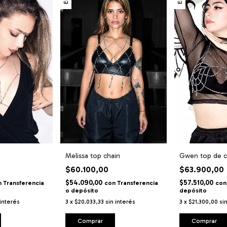
Melissa top chain
Gwen top de 
$60.100,00
$63.900,00
$54.090,00
$57.510,00
n
Transferencia
con
Transferencia
con
o depósito
depósito
 interés
3
x
$20.033,33
sin interés
3
x
$21.300,00
si
Comprar
Comprar