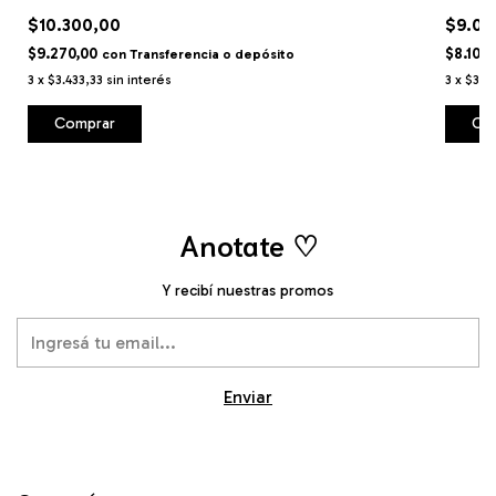
$10.300,00
$9.00
$9.270,00
$8.100
con
Transferencia o depósito
3
x
$3.433,33
sin interés
3
x
$3.0
Comprar
Anotate ♡
Y recibí nuestras promos