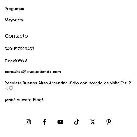
Preguntas
Mayorista
Contacto
5491157699453
1157699453
consultas@craquetienda.com
Recoleta Buenos Aires Argentina. Sólo con horario de visita ʕ•́ᴥ•̀ʔ
っ♡
¡Visitá nuestro Blog!