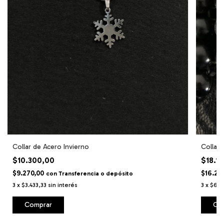
Collar de Acero Invierno
Collar 
$10.300,00
$18.1
$9.270,00
$16.29
con
Transferencia o depósito
3
x
$3.433,33
sin interés
3
x
$6.0
Comprar
Co