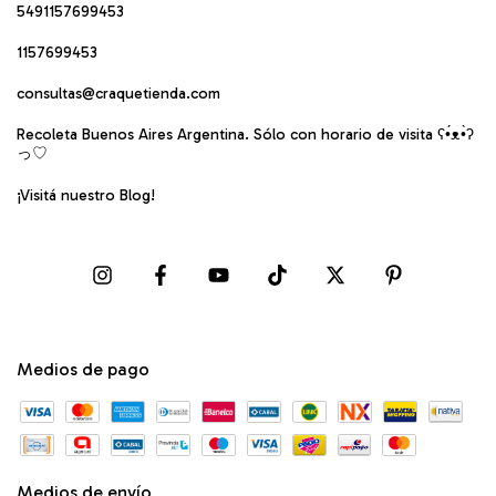
5491157699453
1157699453
consultas@craquetienda.com
Recoleta Buenos Aires Argentina. Sólo con horario de visita ʕ•́ᴥ•̀ʔ
っ♡
¡Visitá nuestro Blog!
Medios de pago
Medios de envío