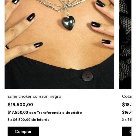
Esme choker corazón negro
Collar 
$19.500,00
$18.3
$17.550,00
$16.47
con
Transferencia o depósito
3
x
$6.500,00
sin interés
3
x
$6.1
Comprar
Co