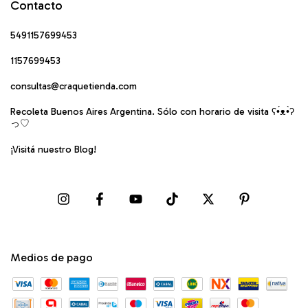
Contacto
5491157699453
1157699453
consultas@craquetienda.com
Recoleta Buenos Aires Argentina. Sólo con horario de visita ʕ•́ᴥ•̀ʔ
っ♡
¡Visitá nuestro Blog!
Medios de pago