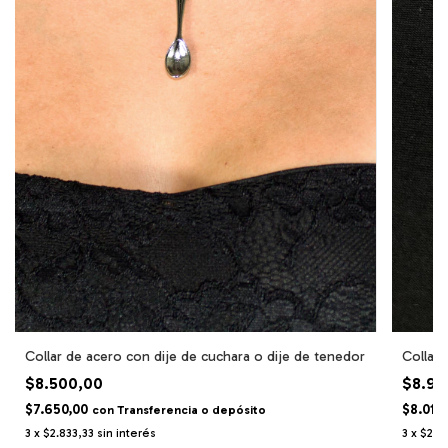
Collar de acero con dije de cuchara o dije de tenedor
Collar
$8.500,00
$8.90
$7.650,00
$8.010
con
Transferencia o depósito
3
x
$2.833,33
sin interés
3
x
$2.9