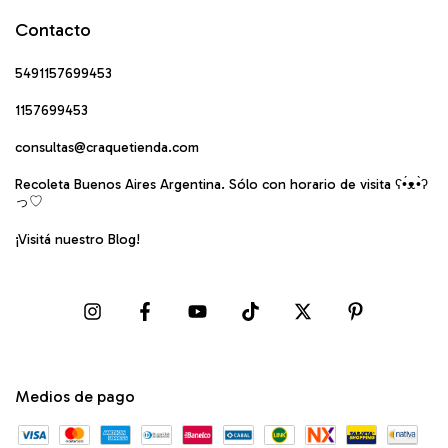
Contacto
5491157699453
1157699453
consultas@craquetienda.com
Recoleta Buenos Aires Argentina. Sólo con horario de visita ʕ•́ᴥ•̀ʔ
っ♡
¡Visitá nuestro Blog!
Medios de pago