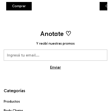
Comprar
Co
Anotate ♡
Y recibí nuestras promos
Categorías
Productos
Body Chains