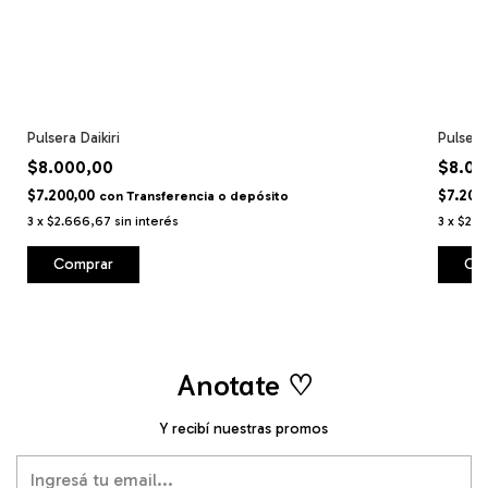
Pulsera Daikiri
Pulsera
$8.000,00
$8.00
$7.200,00
$7.200
con
Transferencia o depósito
3
x
$2.666,67
sin interés
3
x
$2.6
Comprar
Anotate ♡
Y recibí nuestras promos