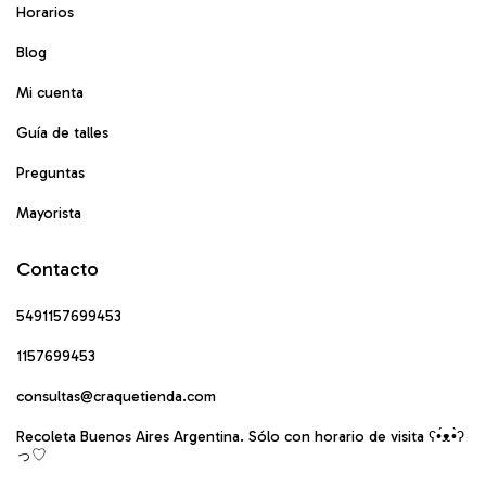
Horarios
Blog
Mi cuenta
Guía de talles
Preguntas
Mayorista
Contacto
5491157699453
1157699453
consultas@craquetienda.com
Recoleta Buenos Aires Argentina. Sólo con horario de visita ʕ•́ᴥ•̀ʔ
っ♡