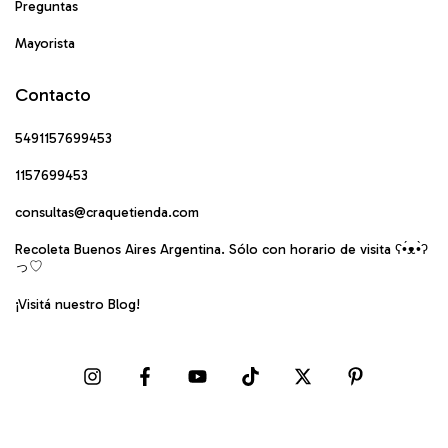
Preguntas
Mayorista
Contacto
5491157699453
1157699453
consultas@craquetienda.com
Recoleta Buenos Aires Argentina. Sólo con horario de visita ʕ•́ᴥ•̀ʔ
っ♡
¡Visitá nuestro Blog!