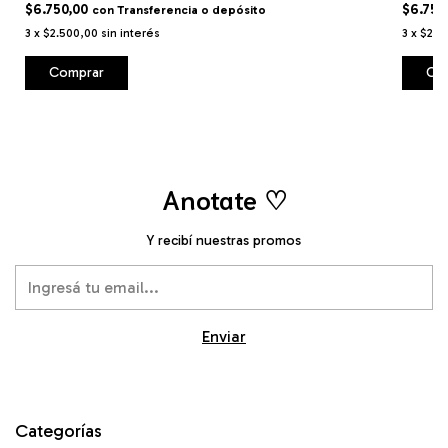
$6.750,00
$6.750
con
Transferencia o depósito
3
x
$2.500,00
sin interés
3
x
$2.5
Co
Anotate ♡
Y recibí nuestras promos
Categorías