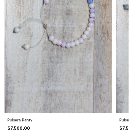
Pulsera Panty
Pulser
$7.500,00
$7.50