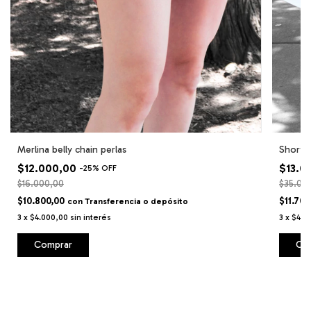
Merlina belly chain perlas
Short p
$12.000,00
$13.0
-
25
%
OFF
$16.000,00
$35.00
$10.800,00
$11.70
con
Transferencia o depósito
3
x
$4.000,00
sin interés
3
x
$4.33
Comprar
Co