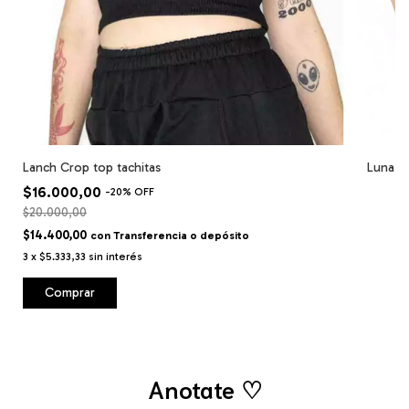
Lanch Crop top tachitas
Luna cr
$16.000,00
-
20
%
OFF
$20.000,00
$14.400,00
con
Transferencia o depósito
3
x
$5.333,33
sin interés
Comprar
Anotate ♡