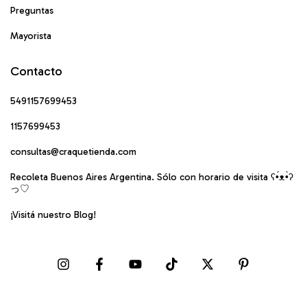
Preguntas
Mayorista
Contacto
5491157699453
1157699453
consultas@craquetienda.com
Recoleta Buenos Aires Argentina. Sólo con horario de visita ʕ•́ᴥ•̀ʔ
っ♡
¡Visitá nuestro Blog!