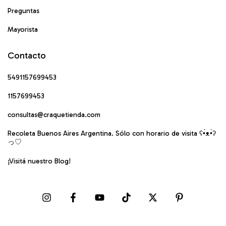
Preguntas
Mayorista
Contacto
5491157699453
1157699453
consultas@craquetienda.com
Recoleta Buenos Aires Argentina. Sólo con horario de visita ʕ•́ᴥ•̀ʔ
っ♡
¡Visitá nuestro Blog!