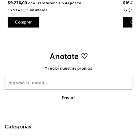
$9.270,00
$16.29
con
Transferencia o depósito
3
x
$3.433,33
sin interés
3
x
$6.0
Comprar
Co
Anotate ♡
Y recibí nuestras promos
Categorías