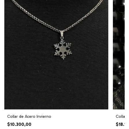
Collar de Acero Invierno
Collar 
$10.300,00
$18.1