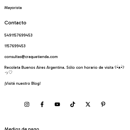
Mayorista
Contacto
5491157699453
1157699453
consultas@craquetienda.com
Recoleta Buenos Aires Argentina. Sólo con horario de visita ʕ•́ᴥ•̀ʔ
っ♡
¡Visitá nuestro Blog!
Medios de pago