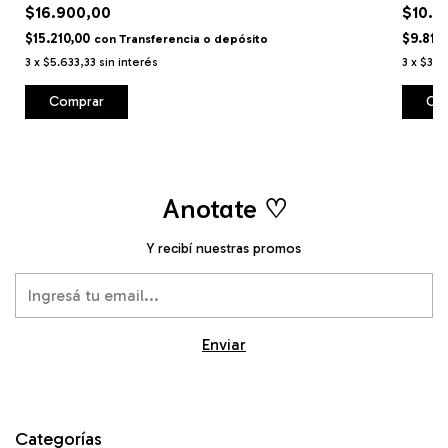
$16.900,00
$10.9
$15.210,00
$9.810
con
Transferencia o depósito
3
x
$5.633,33
sin interés
3
x
$3.6
Comprar
Co
Anotate ♡
Y recibí nuestras promos
Categorías