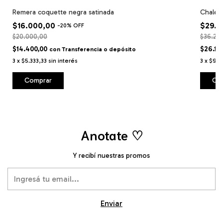
Remera coquette negra satinada
Chaleco
$16.000,00
$29.0
-
20
%
OFF
$20.000,00
$36.20
$14.400,00
$26.10
con
Transferencia o depósito
3
x
$5.333,33
sin interés
3
x
$9.6
Comprar
Co
Anotate ♡
Y recibí nuestras promos