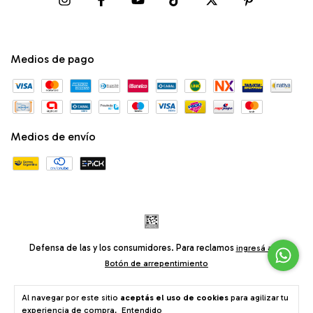
Medios de pago
Medios de envío
Defensa de las y los consumidores. Para reclamos
ingresá acá.
Botón de arrepentimiento
Al navegar por este sitio
aceptás el uso de cookies
para agilizar tu
© Craqué® Tienda Bodychains Ropa Accesorios • Av. Santa Fe 2740,
experiencia de compra.
Entendido
Buenos Aires, Argentina •
consultas@craquetienda.com