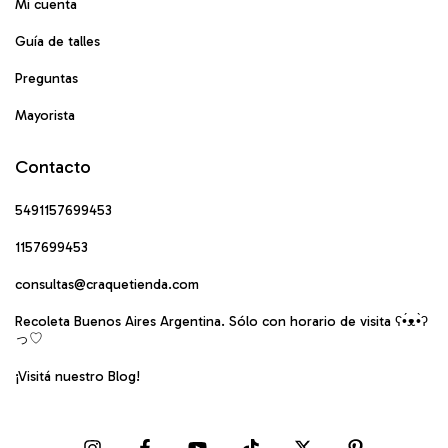
Mi cuenta
Guía de talles
Preguntas
Mayorista
Contacto
5491157699453
1157699453
consultas@craquetienda.com
Recoleta Buenos Aires Argentina. Sólo con horario de visita ʕ•́ᴥ•̀ʔ
っ♡
¡Visitá nuestro Blog!