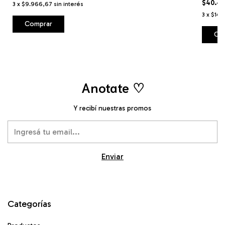
$40.41
3
x
$9.966,67
sin interés
3
x
$14.
Co
Anotate ♡
Y recibí nuestras promos
Categorías