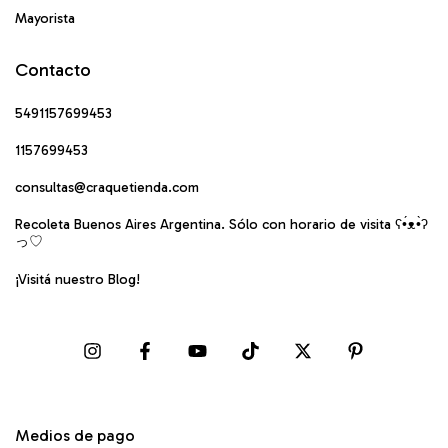
Mayorista
Contacto
5491157699453
1157699453
consultas@craquetienda.com
Recoleta Buenos Aires Argentina. Sólo con horario de visita ʕ•́ᴥ•̀ʔ
っ♡
¡Visitá nuestro Blog!
Medios de pago