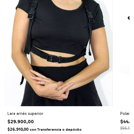
Lara arnés superior
Polaina
$29.900,00
$44.9
$56.90
$26.910,00
con
Transferencia o depósito