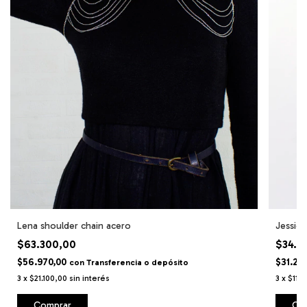
Lena shoulder chain acero
Jessic
$63.300,00
$34.7
$56.970,00
$31.23
con
Transferencia o depósito
3
x
$21.100,00
sin interés
3
x
$11.
Comprar
Co