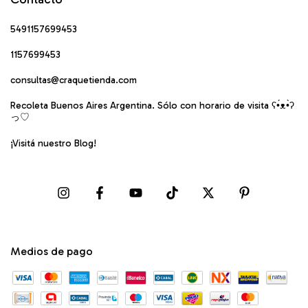
5491157699453
1157699453
consultas@craquetienda.com
Recoleta Buenos Aires Argentina. Sólo con horario de visita ʕ•́ᴥ•̀ʔ
っ♡
¡Visitá nuestro Blog!
Medios de pago