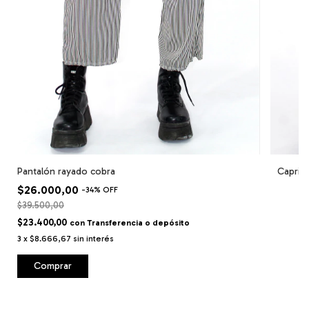
Pantalón rayado cobra
Capri v
$26.000,00
-
34
%
OFF
$39.500,00
$23.400,00
con
Transferencia o depósito
3
x
$8.666,67
sin interés
Comprar