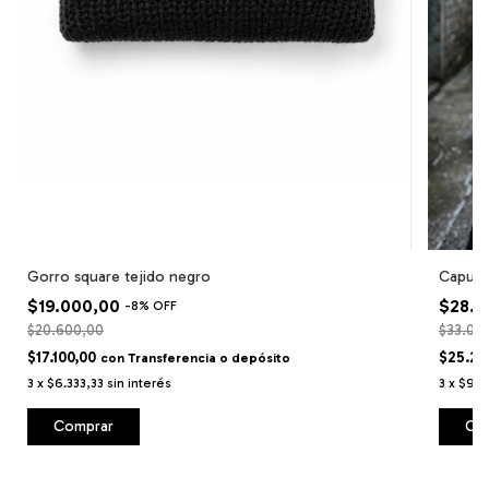
Gorro square tejido negro
Capuch
$19.000,00
$28.1
-
8
%
OFF
$20.600,00
$33.00
$17.100,00
$25.29
con
Transferencia o depósito
3
x
$6.333,33
sin interés
3
x
$9.3