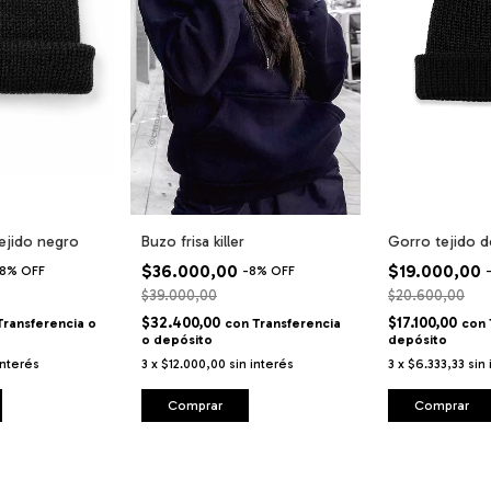
ejido negro
Buzo frisa killer
Gorro tejido 
$36.000,00
$19.000,00
8
%
OFF
-
8
%
OFF
$39.000,00
$20.600,00
$32.400,00
$17.100,00
Transferencia o
con
Transferencia
con
o depósito
depósito
interés
3
x
$12.000,00
sin interés
3
x
$6.333,33
sin
Comprar