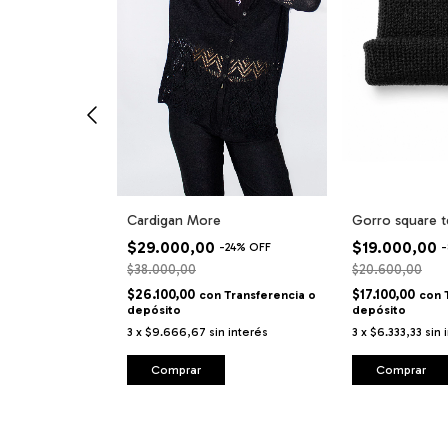
versible bucle
Cardigan More
Gorro square t
 blanco
$29.000,00
$19.000,00
-
24
%
OFF
-
$38.000,00
$20.600,00
Transferencia o
$26.100,00
$17.100,00
con
Transferencia o
con
depósito
depósito
 interés
3
x
$9.666,67
sin interés
3
x
$6.333,33
sin 