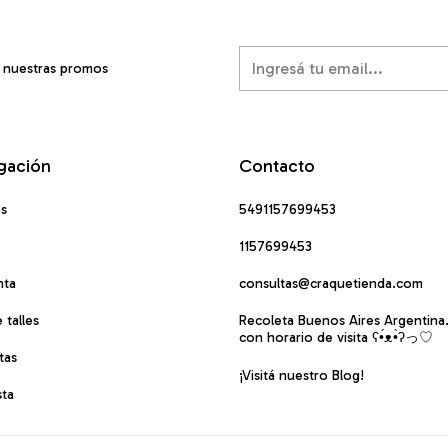
í nuestras promos
gación
Contacto
os
5491157699453
1157699453
nta
consultas@craquetienda.com
 talles
Recoleta Buenos Aires Argentina
con horario de visita ʕ•́ᴥ•̀ʔっ♡
tas
¡Visitá nuestro Blog!
sta