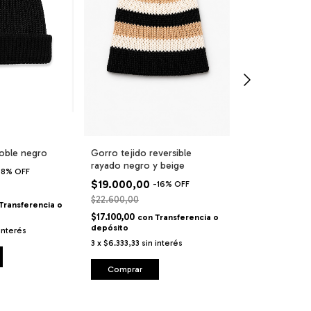
doble negro
Gorro tejido reversible
Polainas de la
rayado negro y beige
regulable
-
8
%
OFF
$19.000,00
$44.900,00
-
16
%
OFF
$22.600,00
$56.900,00
Transferencia o
$17.100,00
$40.410,00
con
Transferencia o
co
depósito
depósito
 interés
3
x
$6.333,33
sin interés
3
x
$14.966,67
s
Comprar