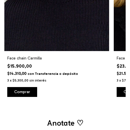
Face chain Carmilla
Face ch
$15.900,00
$23.9
$14.310,00
$21.51
con
Transferencia o depósito
3
x
$5.300,00
sin interés
3
x
$7.9
Comprar
Co
Anotate ♡