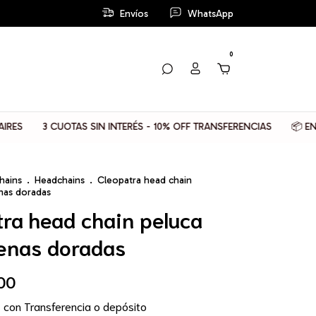
Envíos
WhatsApp
0
CUOTAS SIN INTERÉS - 10% OFF TRANSFERENCIAS
📦 ENVIOS GRAT
hains
.
Headchains
.
Cleopatra head chain
nas doradas
tra head chain peluca
enas doradas
00
0
con
Transferencia o depósito