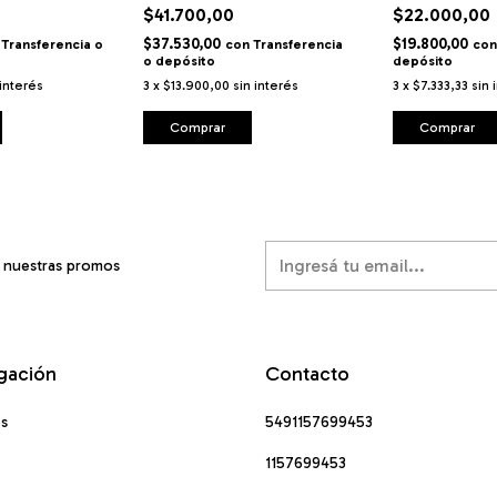
$41.700,00
$22.000,00
$37.530,00
$19.800,00
Transferencia o
con
Transferencia
con
o depósito
depósito
 interés
3
x
$13.900,00
sin interés
3
x
$7.333,33
sin 
Comprar
Comprar
í nuestras promos
gación
Contacto
os
5491157699453
1157699453