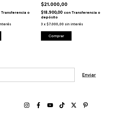
$21.000,00
$33.300,00
$18.900,00
$29.970,00
Transferencia o
con
Transferencia o
co
depósito
o depósito
interés
3
x
$7.000,00
sin interés
3
x
$11.100,00
sin
Comprar
Comprar