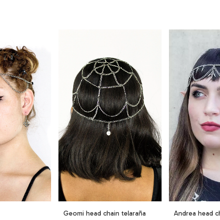
Geomi head chain telaraña
Andrea head c