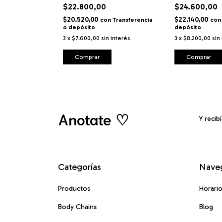
$22.800,00
$24.600,00
$20.520,00
$22.140,00
Transferencia o
con
Transferencia
con
o depósito
depósito
interés
3
x
$7.600,00
sin interés
3
x
$8.200,00
sin
Comprar
Comprar
Anotate ♡
Y recib
Categorías
Nave
Productos
Horari
Body Chains
Blog