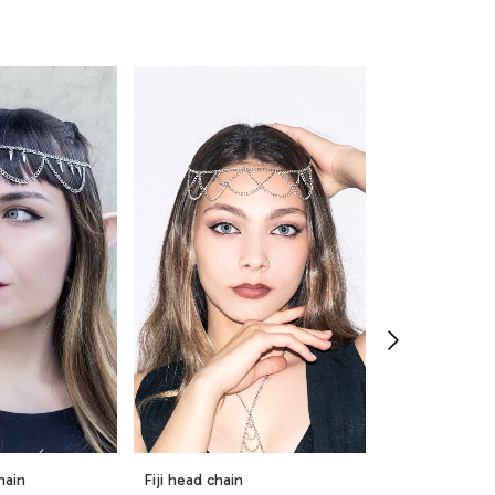
hain
Fiji head chain
Jilian head cha