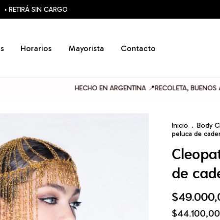
• RETIRÁ SIN CARGO
s
Horarios
Mayorista
Contacto
HECHO EN ARGENTINA 📍RECOLETA, BUENOS AIRES
3 
Inicio
.
Body C
peluca de cade
Cleopa
de cad
$49.000,
$44.100,0