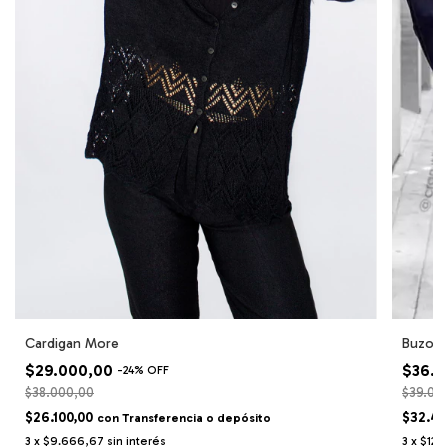
Cardigan More
Buzo fri
$29.000,00
$36.0
-
24
%
OFF
$38.000,00
$39.00
$26.100,00
$32.40
con
Transferencia o depósito
3
x
$9.666,67
sin interés
3
x
$12.