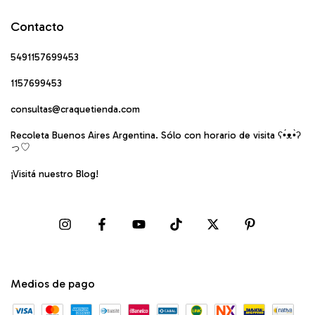
Contacto
5491157699453
1157699453
consultas@craquetienda.com
Recoleta Buenos Aires Argentina. Sólo con horario de visita ʕ•́ᴥ•̀ʔ
っ♡
¡Visitá nuestro Blog!
Medios de pago