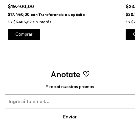
$19.400,00
$23.0
$17.460,00
$20.70
con
Transferencia o depósito
3
x
$6.466,67
sin interés
3
x
$7.6
Comprar
Co
Anotate ♡
Y recibí nuestras promos