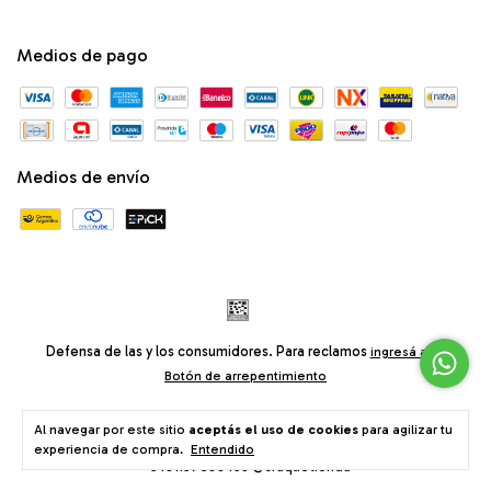
Medios de pago
Medios de envío
Defensa de las y los consumidores. Para reclamos
ingresá acá.
Botón de arrepentimiento
Al navegar por este sitio
aceptás el uso de cookies
para agilizar tu
© Craqué® Tienda Bodychains Ropa Accesorios • Av. Santa Fe 2740,
Buenos Aires, Argentina •
consultas@craquetienda.com
experiencia de compra.
Entendido
+5491157699453 @craquetienda