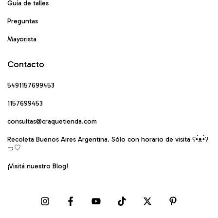
Guía de talles
Preguntas
Mayorista
Contacto
5491157699453
1157699453
consultas@craquetienda.com
Recoleta Buenos Aires Argentina. Sólo con horario de visita ʕ•́ᴥ•̀ʔ
っ♡
¡Visitá nuestro Blog!