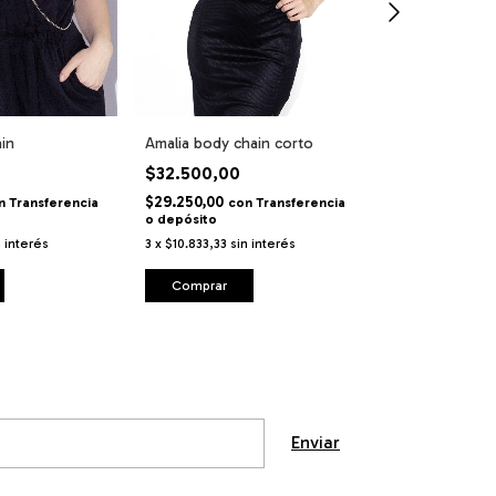
in
Amalia body chain corto
Body chain mo
cadenas de ac
$32.500,00
$35.100,00
$29.250,00
n
Transferencia
con
Transferencia
o depósito
$31.590,00
co
depósito
n interés
3
x
$10.833,33
sin interés
3
x
$11.700,00
si
Comprar
Comprar