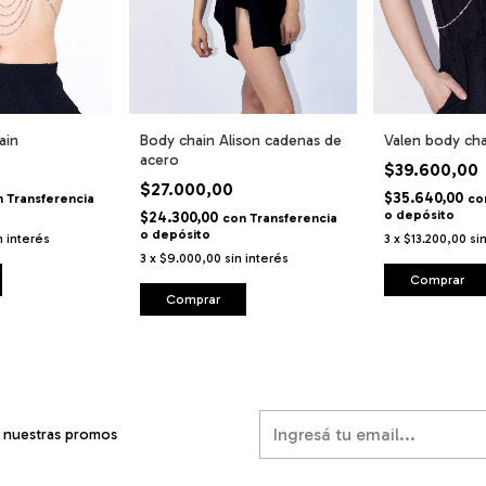
ain
Body chain Alison cadenas de
Valen body cha
acero
$39.600,00
$27.000,00
$35.640,00
n
Transferencia
co
o depósito
$24.300,00
con
Transferencia
o depósito
n interés
3
x
$13.200,00
si
3
x
$9.000,00
sin interés
Comprar
Comprar
í nuestras promos