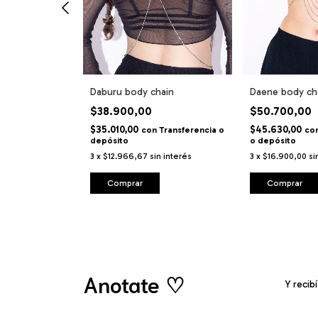
in
Daburu body chain
Daene body ch
$38.900,00
$50.700,00
$35.010,00
$45.630,00
Transferencia o
con
Transferencia o
co
depósito
o depósito
 interés
3
x
$12.966,67
sin interés
3
x
$16.900,00
si
Comprar
Comprar
Anotate ♡
Y recib