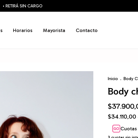
• RETIRÁ SIN CARGO
s
Horarios
Mayorista
Contacto
Inicio
.
Body C
Body c
$37.900,
$34.110,00
Cuotas 
3
cuotas sin in