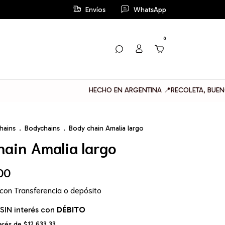
Envíos
WhatsApp
0
HECHO EN ARGENTINA 📍RECOLETA, BUENOS AIRES
hains
.
Bodychains
.
Body chain Amalia largo
hain Amalia largo
00
con
Transferencia o depósito
SIN interés con
DÉBITO
terés de
$12.633,33