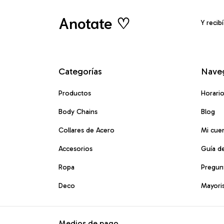
Anotate ♡
Y recib
Categorías
Nave
Productos
Horari
Body Chains
Blog
Collares de Acero
Mi cue
Accesorios
Guía de
Ropa
Pregun
Deco
Mayori
Medios de pago