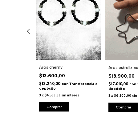
Aros cherny
Aros estrella a
$13.600,00
$18.900,00
$12.240,00
$17.010,00
ransferencia o
con
Transferencia o
con
depósito
depósito
interés
3
x
$4.533,33
sin interés
3
x
$6.300,00
sin