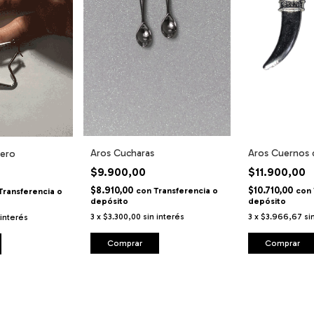
Aros Cucharas
Aros Cuernos d
cero
$9.900,00
$11.900,00
$8.910,00
$10.710,00
con
Transferencia o
con
Transferencia o
depósito
depósito
3
x
$3.300,00
sin interés
3
x
$3.966,67
si
 interés