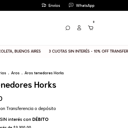
Envíos
WhatsApp
0
, BUENOS AIRES
3 CUOTAS SIN INTERÉS - 10% OFF TRANSFERENCI
rios
.
Aros
.
Aros tenedores Horks
enedores Horks
0
con
Transferencia o depósito
SIN interés con
DÉBITO
terés de
$3.300,00