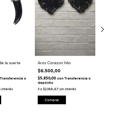
e la suerte
Aros Corazon hilo
Set de Aros Mi
Corazón Liso 
$6.500,00
Espiral
$11.900,00
$5.850,00
Transferencia o
con
Transferencia o
depósito
$10.710,00
con
depósito
n interés
3
x
$2.166,67
sin interés
3
x
$3.966,67
si