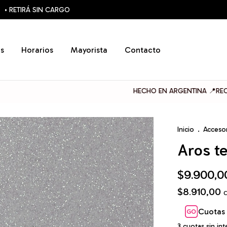
• RETIRÁ SIN CARGO
s
Horarios
Mayorista
Contacto
HECHO EN ARGENTINA 📍RECOLETA
Inicio
.
Acceso
Aros t
$9.900,0
$8.910,00
Cuotas 
3
cuotas sin in