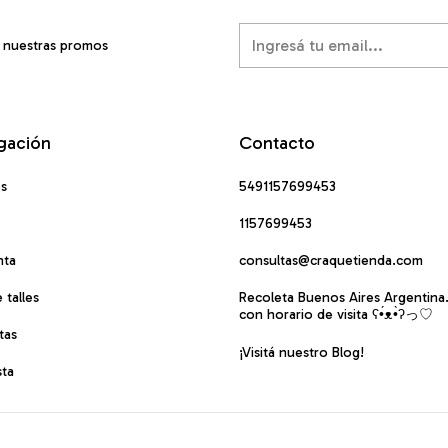
í nuestras promos
gación
Contacto
os
5491157699453
1157699453
nta
consultas@craquetienda.com
 talles
Recoleta Buenos Aires Argentina
con horario de visita ʕ•́ᴥ•̀ʔっ♡
tas
¡Visitá nuestro Blog!
sta