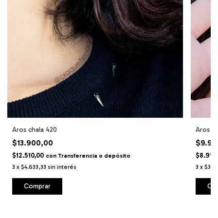
Aros chala 420
Aros C
$13.900,00
$9.90
$12.510,00
$8.910
con
Transferencia o depósito
3
x
$4.633,33
sin interés
3
x
$3.3
Comprar