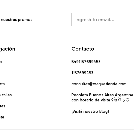
í nuestras promos
gación
Contacto
os
5491157699453
1157699453
nta
consultas@craquetienda.com
 talles
Recoleta Buenos Aires Argentina
con horario de visita ʕ•́ᴥ•̀ʔっ♡
tas
¡Visitá nuestro Blog!
sta