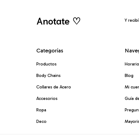
Anotate ♡
Y recib
Categorías
Nave
Productos
Horari
Body Chains
Blog
Collares de Acero
Mi cue
Accesorios
Guía de
Ropa
Pregun
Deco
Mayori