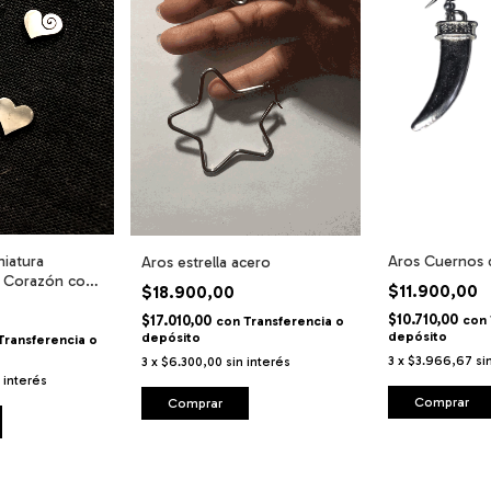
niatura
Aros Cuernos d
Aros estrella acero
y Corazón con
$11.900,00
$18.900,00
$10.710,00
$17.010,00
con
con
Transferencia o
depósito
depósito
Transferencia o
3
x
$3.966,67
si
3
x
$6.300,00
sin interés
n interés