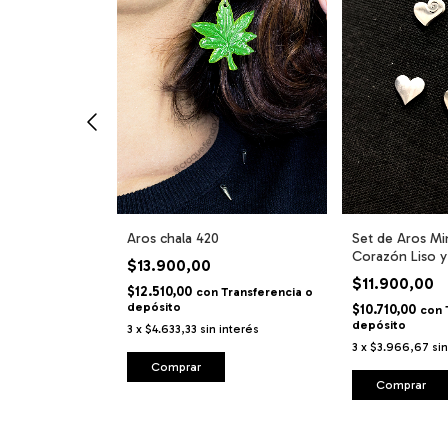
Aros chala 420
Set de Aros Mi
Corazón Liso 
$13.900,00
Espiral
$11.900,00
$12.510,00
ransferencia o
con
Transferencia o
depósito
$10.710,00
con
depósito
interés
3
x
$4.633,33
sin interés
3
x
$3.966,67
si
Comprar