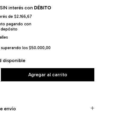
SIN interés con
DÉBITO
terés de
$2.166,67
nto
pagando con
 depósito
lles
superando los
$50.000,00
d disponible
e envío