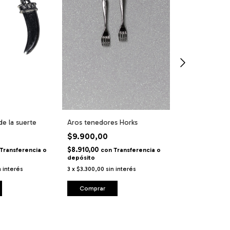
Aros tenedores Horks
e la suerte
Aros hojitas de
$9.900,00
$6.500,00
$8.910,00
$5.850,00
con
Transferencia o
Transferencia o
con
depósito
depósito
3
x
$3.300,00
sin interés
n interés
3
x
$2.166,67
sin